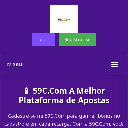
Login
Registrar-se
Menu
📱 59C.Com A Melhor
Plataforma de Apostas
Cadastre-se na 59C.Com para ganhar bônus no
cadastro e em cada recarga. Com a 59C.Com, você