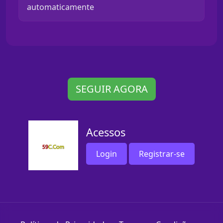
automaticamente
SEGUIR AGORA
Acessos
Login
Registrar-se