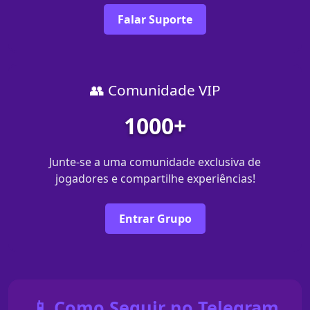
Falar Suporte
👥 Comunidade VIP
1000+
Junte-se a uma comunidade exclusiva de
jogadores e compartilhe experiências!
Entrar Grupo
📱 Como Seguir no Telegram