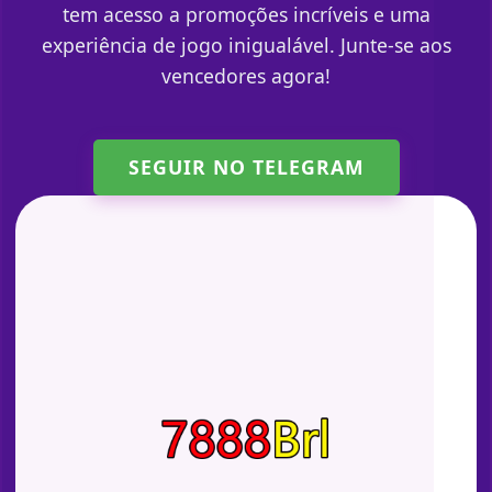
tem acesso a promoções incríveis e uma
experiência de jogo inigualável. Junte-se aos
vencedores agora!
SEGUIR NO TELEGRAM