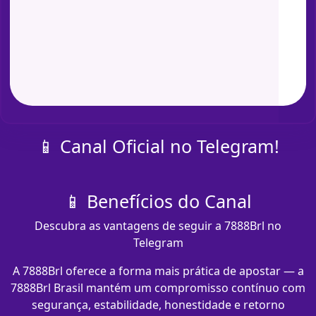
📱 Canal Oficial no Telegram!
📱 Benefícios do Canal
Descubra as vantagens de seguir a 7888Brl no
Telegram
A 7888Brl oferece a forma mais prática de apostar — a
7888Brl Brasil mantém um compromisso contínuo com
segurança, estabilidade, honestidade e retorno