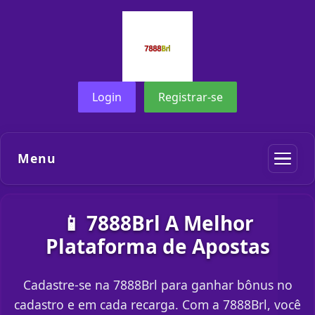
Login
Registrar-se
Menu
📱 7888Brl A Melhor
Plataforma de Apostas
Cadastre-se na 7888Brl para ganhar bônus no
cadastro e em cada recarga. Com a 7888Brl, você