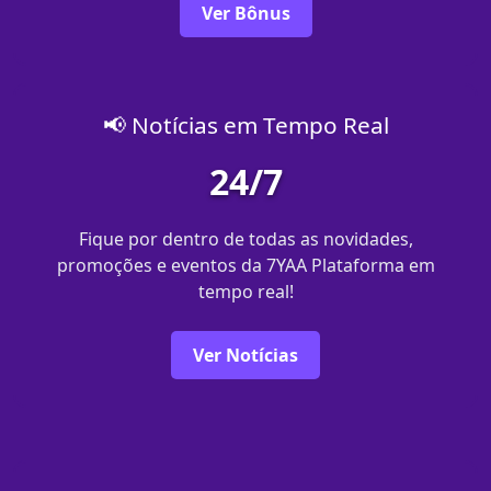
Ver Bônus
📢 Notícias em Tempo Real
24/7
Fique por dentro de todas as novidades,
promoções e eventos da 7YAA Plataforma em
tempo real!
Ver Notícias