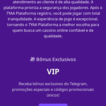
atendimento ao cliente é de alta qualidade. A
plataforma prioriza a segurança dos jogadores. Após o
7YAA Plataforma registro, você pode jogar com total
tranquilidade. A experiência de jogo é excepcional,
tornando o 7YAA Plataforma a melhor escolha para
quem busca um cassino online confiável e de
qualidade.
🎁 Bônus Exclusivos
VIP
Receba bônus exclusivos do Telegram,
promoções especiais e códigos promocionais
únicos!