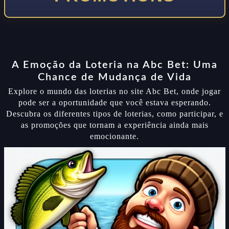
A Emoção da Loteria na Abc Bet: Uma
Chance de Mudança de Vida
Explore o mundo das loterias no site Abc Bet, onde jogar
pode ser a oportunidade que você estava esperando.
Descubra os diferentes tipos de loterias, como participar, e
as promoções que tornam a experiência ainda mais
emocionante.