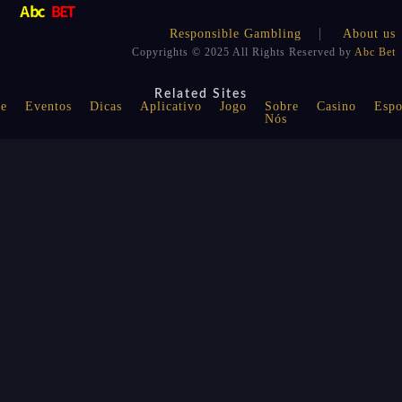
Responsible Gambling
About us
Copyrights © 2025 All Rights Reserved by
Abc Bet
Related Sites
de
Eventos
Dicas
Aplicativo
Jogo
Sobre
Casino
Espo
Nós