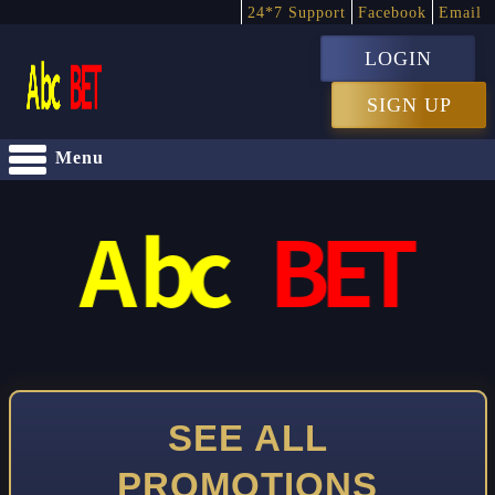
24*7 Support
Facebook
Email
LOGIN
SIGN UP
Menu
SEE ALL
PROMOTIONS