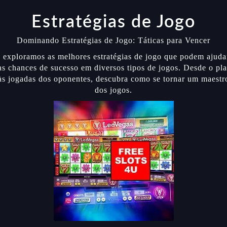
Estratégias de Jogo
Dominando Estratégias de Jogo: Táticas para Vencer
, exploramos as melhores estratégias de jogo que podem ajuda
s chances de sucesso em diversos tipos de jogos. Desde o pl
às jogadas dos oponentes, descubra como se tornar um maestr
dos jogos.