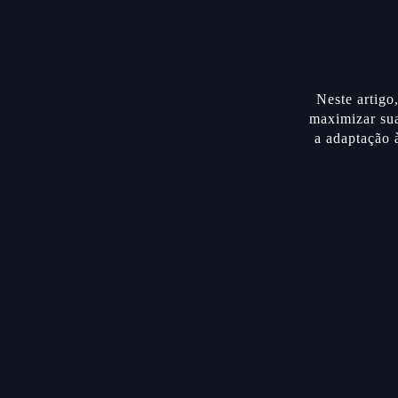
Neste artigo
maximizar sua
a adaptação 