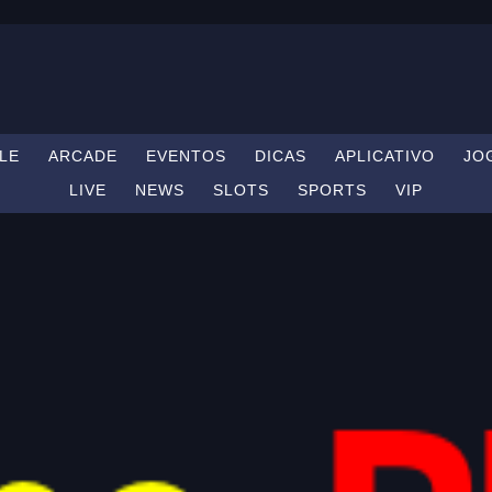
LE
ARCADE
EVENTOS
DICAS
APLICATIVO
JO
LIVE
NEWS
SLOTS
SPORTS
VIP