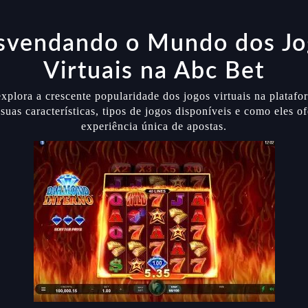
svendando o Mundo dos Jo
Virtuais na Abc Bet
explora a crescente popularidade dos jogos virtuais na plataf
suas características, tipos de jogos disponíveis e como eles 
experiência única de apostas.