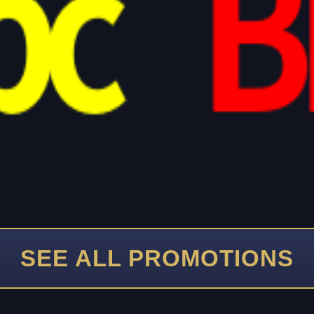
SEE ALL PROMOTIONS