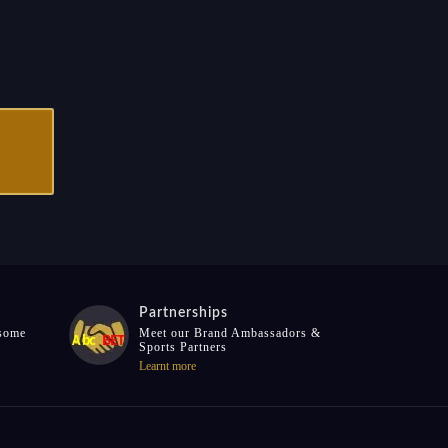
Partnerships
 some
Meet our Brand Ambassadors &
Sports Partners
Learnt more